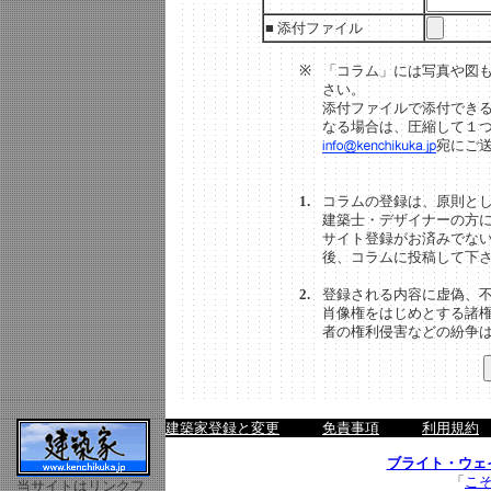
■ 添付ファイル
※
「コラム」には写真や図
さい。
添付ファイルで添付でき
なる場合は、圧縮して１
宛にご
1.
コラムの登録は、原則と
建築士・デザイナーの方
サイト登録がお済みでな
後、コラムに投稿して下
2.
登録される内容に虚偽、
肖像権をはじめとする諸
者の権利侵害などの紛争
建築家登録と変更
免責事項
利用規約
ブライト・ウェ
「
こ
当サイトはリンクフ