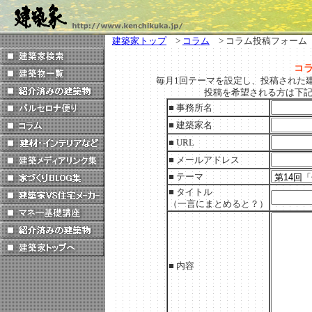
建築家トップ
>
コラム
> コラム投稿フォーム
毎月1回テーマを設定し、投稿された
投稿を希望される方は下
■ 事務所名
■ 建築家名
■ URL
■ メールアドレス
■ テーマ
■ タイトル
（一言にまとめると？）
■ 内容